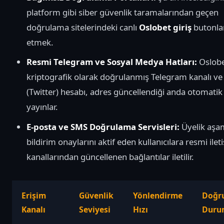
platform gibi siber güvenlik taramalarından geçen
doğrulama sitelerindeki canlı
Oslobet giriş
butonlar
etmek.
Resmi Telegram ve Sosyal Medya Hatları:
Oslobe
kriptografik olarak doğrulanmış Telegram kanalı ve
(Twitter) hesabı, adres güncellendiği anda otomatik 
yayınlar.
E-posta ve SMS Doğrulama Servisleri:
Üyelik aşa
bildirim onaylarını aktif eden kullanıcılara resmi ilet
kanallarından güncellenen bağlantılar iletilir.
Erişim
Güvenlik
Yönlendirme
Doğr
Kanalı
Seviyesi
Hızı
Duru