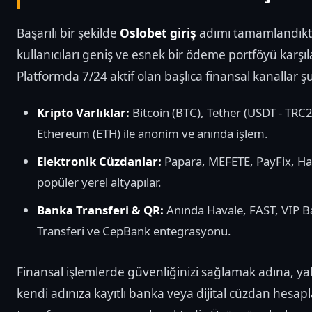
Başarılı bir şekilde
Oslobet giriş
adımı tamamlandıkt
kullanıcıları geniş ve esnek bir ödeme portföyü karşıla
Platformda 7/24 aktif olan başlıca finansal kanallar ş
Kripto Varlıklar:
Bitcoin (BTC), Tether (USDT - TRC2
Ethereum (ETH) ile anonim ve anında işlem.
Elektronik Cüzdanlar:
Papara, MEFETE, PayFix, Ha
popüler yerel altyapılar.
Banka Transferi & QR:
Anında Havale, FAST, VIP 
Transferi ve CepBank entegrasyonu.
Finansal işlemlerde güvenliğinizi sağlamak adına, ya
kendi adınıza kayıtlı banka veya dijital cüzdan hesap