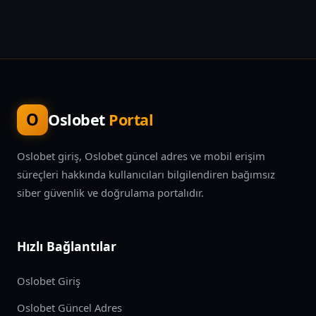
O
Oslobet
Portal
Oslobet giriş, Oslobet güncel adres ve mobil erişim
süreçleri hakkında kullanıcıları bilgilendiren bağımsız
siber güvenlik ve doğrulama portalıdır.
Hızlı Bağlantılar
Oslobet Giriş
Oslobet Güncel Adres