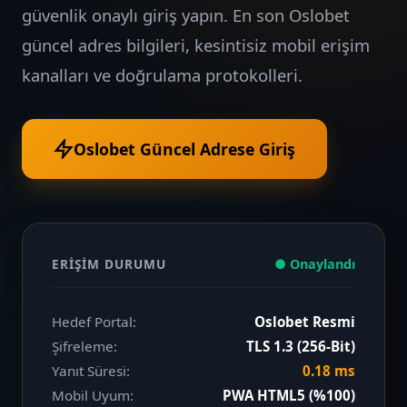
güvenlik onaylı giriş yapın. En son Oslobet
güncel adres bilgileri, kesintisiz mobil erişim
kanalları ve doğrulama protokolleri.
Oslobet Güncel Adrese Giriş
ERIŞIM DURUMU
● Onaylandı
Hedef Portal:
Oslobet Resmi
Şifreleme:
TLS 1.3 (256-Bit)
Yanıt Süresi:
0.18 ms
Mobil Uyum:
PWA HTML5 (%100)