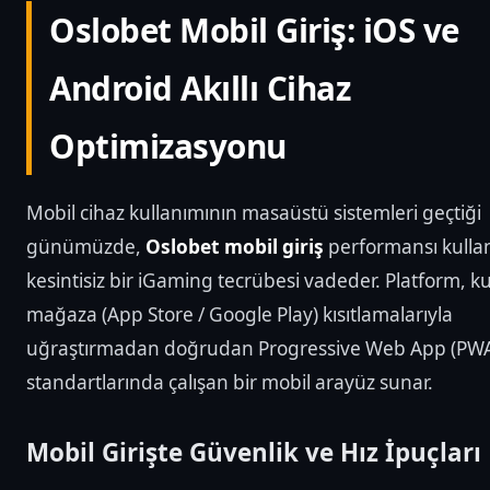
Oslobet Mobil Giriş: iOS ve
Android Akıllı Cihaz
Optimizasyonu
Mobil cihaz kullanımının masaüstü sistemleri geçtiği
günümüzde,
Oslobet mobil giriş
performansı kullan
kesintisiz bir iGaming tecrübesi vadeder. Platform, kul
mağaza (App Store / Google Play) kısıtlamalarıyla
uğraştırmadan doğrudan Progressive Web App (PW
standartlarında çalışan bir mobil arayüz sunar.
Mobil Girişte Güvenlik ve Hız İpuçları