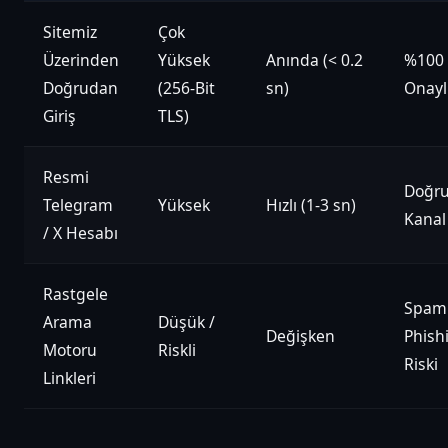
Sitemiz
Çok
Üzerinden
Yüksek
Anında (< 0.2
%100
Doğrudan
(256-Bit
sn)
Onayl
Giriş
TLS)
Resmi
Doğru
Telegram
Yüksek
Hızlı (1-3 sn)
Kanal
/ X Hesabı
Rastgele
Spam
Arama
Düşük /
Değişken
Phish
Motoru
Riskli
Riski
Linkleri