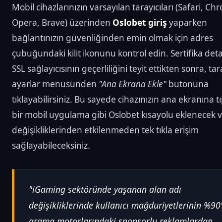
Mobil cihazlarınızın varsayılan tarayıcıları (Safari, Ch
Opera, Brave) üzerinden
Oslobet giriş
yaparken
bağlantınızın güvenliğinden emin olmak için adres
çubuğundaki kilit ikonunu kontrol edin. Sertifika det
SSL sağlayıcısının geçerliliğini teyit ettikten sonra, tar
ayarlar menüsünden
"Ana Ekrana Ekle"
butonuna
tıklayabilirsiniz. Bu sayede cihazınızın ana ekranına tı
bir mobil uygulama gibi Oslobet kısayolu eklenecek 
değişikliklerinden etkilenmeden tek tıkla erişim
sağlayabileceksiniz.
"iGaming sektöründe yaşanan alan adı
değişikliklerinde kullanıcı mağduriyetlerinin %90'
arama motorlarındaki sponsorlu reklamlardan